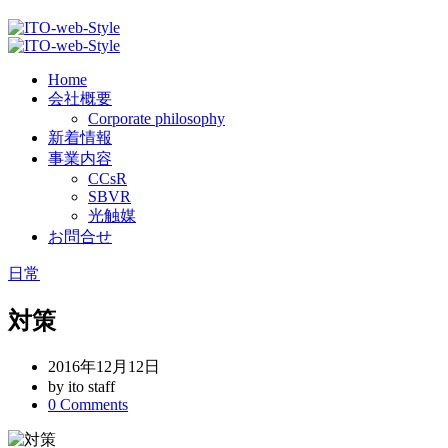
Home
会社概要
Corporate philosophy
新着情報
事業内容
CCsR
SBVR
光触媒
お問合せ
日常
対策
2016年12月12日
by ito staff
0
Comments