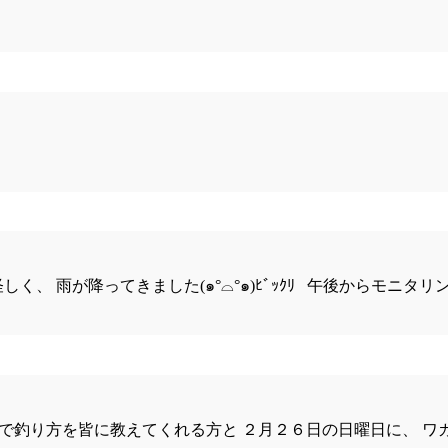
、 雨が降ってきました(๑°⌓°๑)ﾋﾞｯｸﾘ 午後からモニタ
で釣り方を皆に教えてくれる方と ２月２６日の日曜日に、 ワカサギ釣