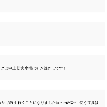
リングは中止 防火水槽は引き続き…です！
り 行くことになりました(๑˃̵ᴗ˂̵)۶ｲｴｰｲ 使う道具は