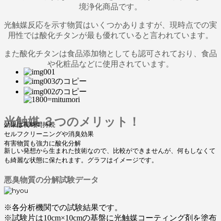
境浄化商品です。
光触媒反応を示す物質はいくつかありますが、現時点
での実
用性では酸化チタンが最も優れていると言われ
ています。
また酸化チタンは食品添加物としても認可さ
れており、食品
や化粧品などに使用されています。
光触媒 ３つのメリット！
効果は長時間持続
セルフクリーニングや消臭効果
有害物質も強力に酸化分解
新しい発想から生まれた技術なので、比較ができませんが、何もしなくて
も綺麗な状態に保たれます。グラフはイメージです。
悪臭物質の分解試験データ
※各分析機関での試験結果です。
※試験片は10cm×10cmの基盤に光触媒コーティング剤を塗布