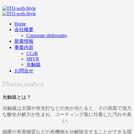
Home
会社概要
Corporate philosophy
新着情報
事業内容
CCsR
SBVR
光触媒
お問合せ
Photocatalyst
光触媒とは？
光触媒は
太陽
や
蛍光灯
などの光が当たると、
その表面で強力
な
酸化分解力
が生まれ、
コーティング面に付着した
汚れ
や
臭
い
、
細菌
や
有害物質
などの
有機物を分解除去
する
ことができる環