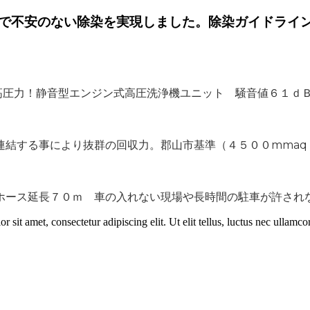
で不安のない除染を実現しました。除染ガイドライ
高圧力！静音型エンジン式高圧洗浄機ユニット 騒音値６１ｄ
連結する事により抜群の回収力。
郡山市基準（４５００mmaq 
ホース延長７０ｍ
車の入れない現場や長時間の駐車が許されな
r sit amet, consectetur adipiscing elit. Ut elit tellus, luctus nec ullamco